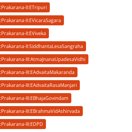
:Prakarana-II:ETripuri
:Prakarana-II:EVicaraSagara
:Prakarana-II:EViveka
h:Prakarana-II:SiddhantaLesaSangraha
h:Prakarana-III:AtmaJnanaUpadesaVidhi
h:Prakarana-III:EAdvaitaMakaranda
:Prakarana-III:EAdvaitaRasaManjari
h:Prakarana-III:EBhajaGovindam
h:Prakarana-III:EBrahmaVidAshirvada
:Prakarana-III:EDPD