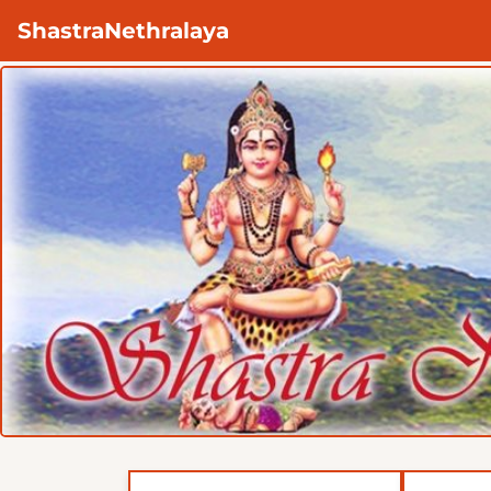
ShastraNethralaya