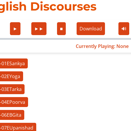
glish Discourses
►
►►
■
Download
🔊
Currently Playing: None
h-01ESankya
h-02EYoga
h-03ETarka
h-04EPoorva
h-06EBGita
h-07EUpanishad