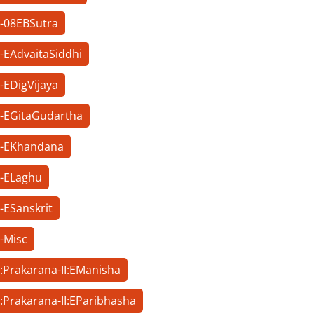
h-08EBSutra
h-EAdvaitaSiddhi
-EDigVijaya
h-EGitaGudartha
h-EKhandana
h-ELaghu
-ESanskrit
h-Misc
h:Prakarana-II:EManisha
h:Prakarana-II:EParibhasha