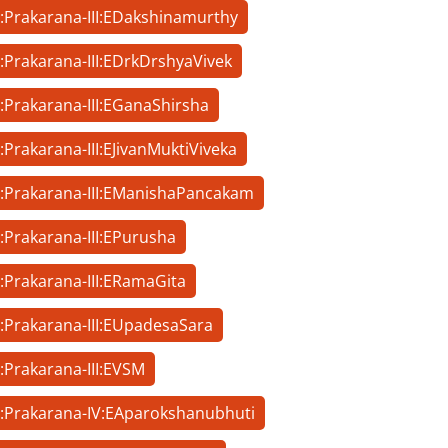
h:Prakarana-III:EDakshinamurthy
h:Prakarana-III:EDrkDrshyaVivek
h:Prakarana-III:EGanaShirsha
:Prakarana-III:EJivanMuktiViveka
h:Prakarana-III:EManishaPancakam
:Prakarana-III:EPurusha
h:Prakarana-III:ERamaGita
h:Prakarana-III:EUpadesaSara
:Prakarana-III:EVSM
h:Prakarana-IV:EAparokshanubhuti