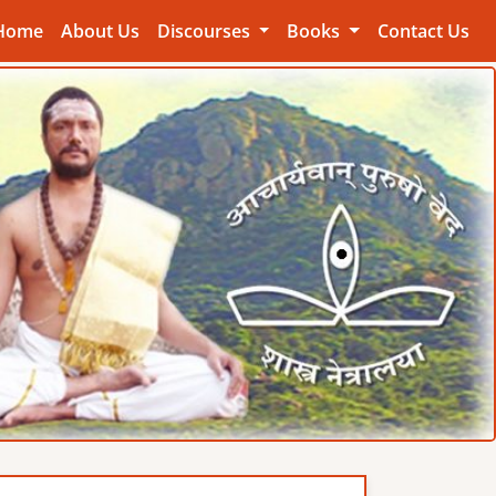
Home
About Us
Discourses
Books
Contact Us