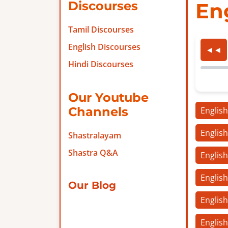
Discourses
En
Tamil Discourses
English Discourses
◄◄
Hindi Discourses
Our Youtube
Channels
Englis
Englis
Shastralayam
Shastra Q&A
Englis
Englis
Our Blog
Englis
Englis